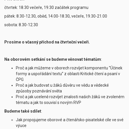
čtvrtek: 18.30 večeře, 19.30 začátek programu
pátek: 8.30-12.30, oběd, 14.00-18.30, večeře, 19.30-21.00
sobota: 8.30-12.30
Prosíme o včasný příchod na čtvrteční večeři.
Na oborovém setkání se budeme věnovat tématům
:
Proč a jak můžeme v oborech rozvíjet komponentu “Účinek
formy a uspořádání textu” z oblasti Kritické čtení a psaní v
ČPG
Proč a jak budovat u žáků důvěru ve vědu a vědecké
způsoby poznávání světa
Proč a jak uceleně rozvíjet znalosti našich žáků ve zvoleném
tématu a jak to souvisí s novým RVP
Budeme také sdílet
:
Jak propojujeme oborové a čtenářsko-pisatelské cíle ve své
výuce