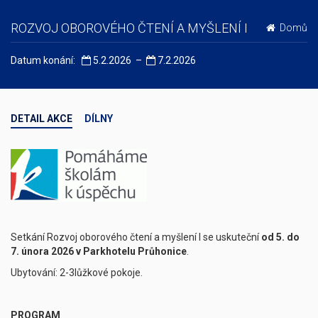
ROZVOJ OBOROVÉHO ČTENÍ A MYŠLENÍ I
Domů
Datum konání:
5.2.2026 –
7.2.2026
DETAIL AKCE
DÍLNY
Setkání Rozvoj oborového čtení a myšlení I se uskuteční
od
5. do
7. února 2026 v Parkhotelu Průhonice
.
Ubytování: 2-3lůžkové pokoje.
PROGRAM