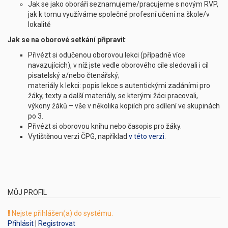
Jak se jako oboráři seznamujeme/pracujeme s novým RVP,
jak k tomu využíváme společné profesní učení na škole/v
lokalitě
Jak se na oborové setkání připravit
:
Přivézt si odučenou oborovou lekci (případně více
navazujících), v níž jste vedle oborového cíle sledovali i cíl
pisatelský a/nebo čtenářský;
materiály k lekci: popis lekce s autentickými zadáními pro
žáky, texty a další materiály, se kterými žáci pracovali,
výkony žáků – vše v několika kopiích pro sdílení ve skupinách
po 3.
Přivézt si oborovou knihu nebo časopis pro žáky.
Vytištěnou verzi ČPG, například
v této verzi
.
MŮJ PROFIL
Nejste přihlášen(a) do systému.
Přihlásit
|
Registrovat